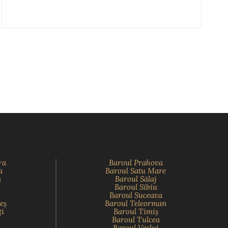
ra
Baroul Prahova
a
Baroul Satu Mare
a
Baroul Sălaj
Baroul Sibiu
Baroul Suceava
eş
Baroul Teleorman
ţi
Baroul Timiş
Baroul Tulcea
Baroul Vaslui