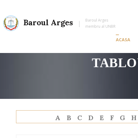
Baroul Arges
Baroul Arges
membru al UNBR
ACASA
TABLO
A
B
C
D
E
F
G