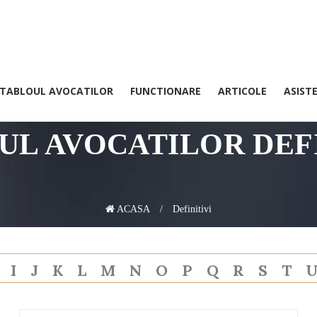
TABLOUL AVOCATILOR
FUNCTIONARE
ARTICOLE
ASIST
Avocatii din Baroul Arges
UL AVOCATILOR DEFI
ACASA
Definitivi
H
I
J
K
L
M
N
O
P
Q
R
S
T