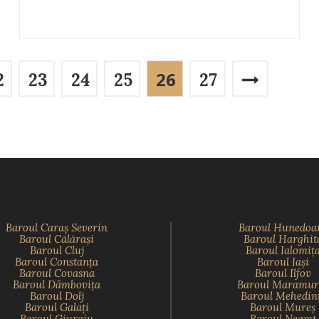
26
2
23
24
25
27
Baroul Caraş Severin
Baroul Hunedoa
Baroul Călăraşi
Baroul Harghit
Baroul Cluj
Baroul Ialomiţ
Baroul Constanţa
Baroul Iaşi
Baroul Covasna
Baroul Ilfov
Baroul Dâmboviţa
Baroul Maramur
Baroul Dolj
Baroul Mehedin
Baroul Galaţi
Baroul Mureş
Baroul Giurgiu
Baroul Neamţ