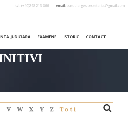
tel:
(+40)248 213 066
email:
baroularges.secretariat@gmail.com
ENTA JUDICIARA
EXAMENE
ISTORIC
CONTACT
NITIVI
U
V
W
X
Y
Z
Toti