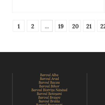
1
2
...
19
20
21
2
Baroul Alba
Baroul Arad
Baroul Bacau
Baroul Bihor
Baroul Bistriţa Năsăud
Baroul Botoşani
Baroul Braşov
Baroul Brăila
Baroul Bucureşti