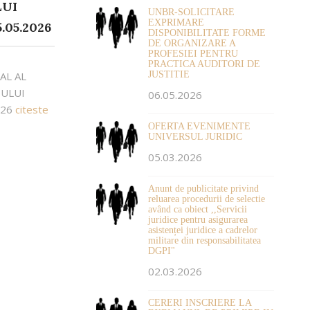
LUI
UNBR-SOLICITARE
EXPRIMARE
.05.2026
DISPONIBILITATE FORME
DE ORGANIZARE A
PROFESIEI PENTRU
PRACTICA AUDITORI DE
JUSTITIE
AL AL
OULUI
06.05.2026
026
citeste
OFERTA EVENIMENTE
UNIVERSUL JURIDIC
05.03.2026
Anunt de publicitate privind
reluarea procedurii de selectie
având ca obiect ,,Servicii
juridice pentru asigurarea
asistenței juridice a cadrelor
militare din responsabilitatea
DGPI"
02.03.2026
CERERI INSCRIERE LA