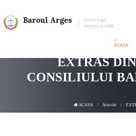
Baroul Arges
Baroul Arges
membru al UNBR
ACASA
EXTRAS DIN
CONSILIULUI BAR
ACASA
Articole
EXTR