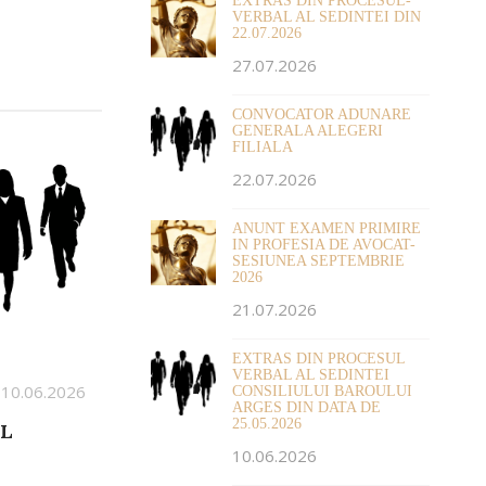
EXTRAS DIN PROCESUL-
VERBAL AL SEDINTEI DIN
22.07.2026
27.07.2026
CONVOCATOR ADUNARE
GENERALA ALEGERI
FILIALA
22.07.2026
ANUNT EXAMEN PRIMIRE
IN PROFESIA DE AVOCAT-
SESIUNEA SEPTEMBRIE
2026
21.07.2026
EXTRAS DIN PROCESUL
VERBAL AL SEDINTEI
 10.06.2026
CONSILIULUI BAROULUI
ARGES DIN DATA DE
25.05.2026
UL
10.06.2026