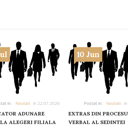
Jul
10 Jun
tat in:
Noutati
in 22.07.2026
Postat in:
Noutati
in
ATOR ADUNARE
EXTRAS DIN PROCES
LA ALEGERI FILIALA
VERBAL AL SEDINTEI