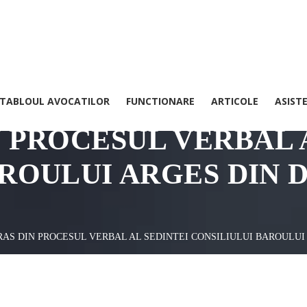
TABLOUL AVOCATILOR
FUNCTIONARE
ARTICOLE
ASIST
Baroul Arges ( Nu exista nici un nume duplicat )
 PROCESUL VERBAL 
OULUI ARGES DIN DA
AS DIN PROCESUL VERBAL AL SEDINTEI CONSILIULUI BAROULUI A