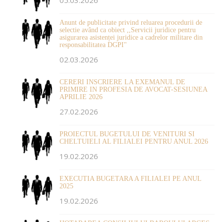
Anunt de publicitate privind reluarea procedurii de
selectie având ca obiect ,,Servicii juridice pentru
asigurarea asistenței juridice a cadrelor militare din
responsabilitatea DGPI"
02.03.2026
CERERI INSCRIERE LA EXEMANUL DE
PRIMIRE IN PROFESIA DE AVOCAT-SESIUNEA
APRILIE 2026
27.02.2026
PROIECTUL BUGETULUI DE VENITURI SI
CHELTUIELI AL FILIALEI PENTRU ANUL 2026
19.02.2026
EXECUTIA BUGETARA A FILIALEI PE ANUL
2025
19.02.2026