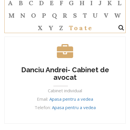
A
B
C
D
E
F
G
H
I
J
K
L
M
N
O
P
Q
R
S
T
U
V
W
X
Y
Z
Toate
Danciu Andrei- Cabinet de
avocat
Cabinet individual
Email:
Apasa pentru a vedea
Telefon:
Apasa pentru a vedea