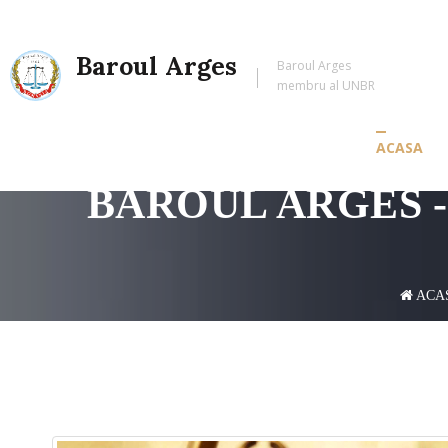
Baroul Arges
Baroul Arges
membru al UNBR
ACASA
BAROUL ARGES -
ACA