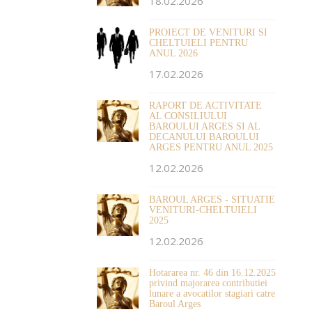
18.02.2026
PROIECT DE VENITURI SI
CHELTUIELI PENTRU
ANUL 2026
17.02.2026
RAPORT DE ACTIVITATE
AL CONSILIULUI
BAROULUI ARGES SI AL
DECANULUI BAROULUI
ARGES PENTRU ANUL 2025
12.02.2026
BAROUL ARGES - SITUATIE
VENITURI-CHELTUIELI
2025
12.02.2026
Hotararea nr. 46 din 16.12.2025
privind majorarea contributiei
lunare a avocatilor stagiari catre
Baroul Arges