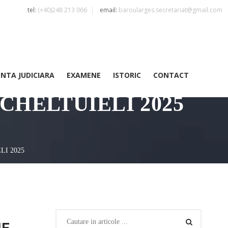
tel:
(+40)248 213 066
email:
baroularges.secretariat@gmail.com
ENTA JUDICIARA
EXAMENE
ISTORIC
CONTACT
CHELTUIELI 2025
LI 2025