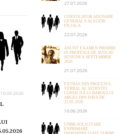
27.07.2026
CONVOCATOR ADUNARE
GENERALA ALEGERI
FILIALA
22.07.2026
ANUNT EXAMEN PRIMIRE
IN PROFESIA DE AVOCAT-
SESIUNEA SEPTEMBRIE
2026
21.07.2026
EXTRAS DIN PROCESUL
VERBAL AL SEDINTEI
 10.06.2026
CONSILIULUI BAROULUI
ARGES DIN DATA DE
25.05.2026
UL
10.06.2026
LUI
UNBR-SOLICITARE
EXPRIMARE
.05.2026
DISPONIBILITATE FORME