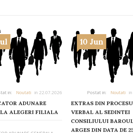
Jul
10 Jun
tat in:
Noutati
in 22.07.2026
Postat in:
Noutati
in
ATOR ADUNARE
EXTRAS DIN PROCES
LA ALEGERI FILIALA
VERBAL AL SEDINTEI
CONSILIULUI BAROU
ARGES DIN DATA DE 25