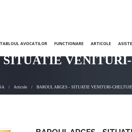
TABLOUL AVOCATILOR
FUNCTIONARE
ARTICOLE
ASIST
Baroul Arges ( Nu exista nici un nume duplicat )
 SITUATIE VENITURI-
SA
Articole
BAROUL ARGES - SITUATIE VENITURI-CHELTUIE