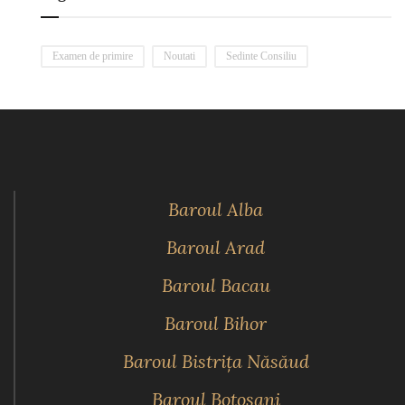
Examen de primire
Noutati
Sedinte Consiliu
Baroul Alba
Baroul Arad
Baroul Bacau
Baroul Bihor
Baroul Bistriţa Năsăud
Baroul Botoşani