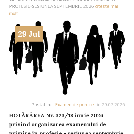
PROFESIE-SESIUNEA SEPTEMBRIE 2026
citeste mai
mult
29 Jul
Postat in:
Examen de primire
in 29.07.2026
HOTĂRÂREA Nr. 323/18 iunie 2026
privind organizarea examenului de
primire în profesie - sesiunea septembrie