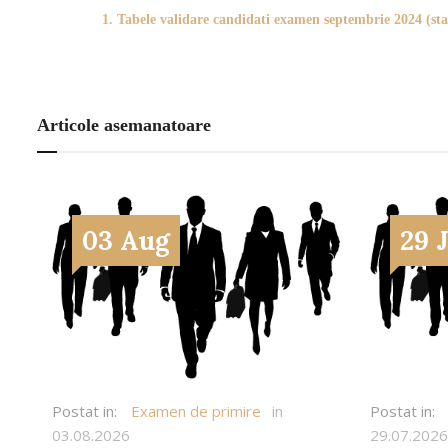
1. Tabele validare candidati examen septembrie 2024 (stag
Articole asemanatoare
03 Aug
29 
Postat in:
Examen de primire
in
Postat in:
03.08.2026
29.07.2026