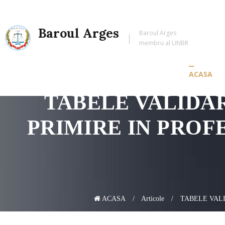
Baroul Arges
Baroul Arges
membru al UNBR
ACASA
TABELE VALIDA
PRIMIRE IN PROF
ACASA
Articole
TABELE VALI