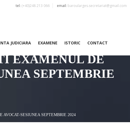
tel:
(+40)248 213 066
email:
baroularges.secretariat@gmail.com
ENTA JUDICIARA
EXAMENE
ISTORIC
CONTACT
TI EXAMENUL DE
IUNEA SEPTEMBRIE
E AVOCAT-SESIUNEA SEPTEMBRIE 2024