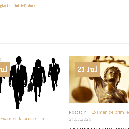
iari definitivi).docx
Jul
21 Jul
Postat in:
Examen de primire
Examen de primire
in
21.07.2026