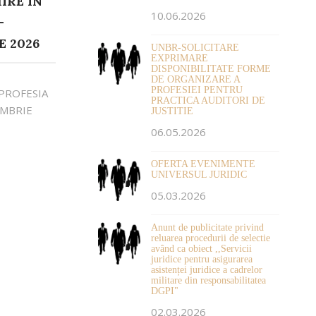
IRE IN
10.06.2026
-
E 2026
UNBR-SOLICITARE
EXPRIMARE
DISPONIBILITATE FORME
DE ORGANIZARE A
PROFESIEI PENTRU
PROFESIA
PRACTICA AUDITORI DE
EMBRIE
JUSTITIE
06.05.2026
OFERTA EVENIMENTE
UNIVERSUL JURIDIC
05.03.2026
Anunt de publicitate privind
reluarea procedurii de selectie
având ca obiect ,,Servicii
juridice pentru asigurarea
asistenței juridice a cadrelor
militare din responsabilitatea
DGPI"
02.03.2026