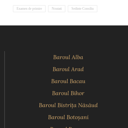
Examen de primire
Noutati
Sedinte Consiliu
Baroul Alba
Baroul Arad
Baroul Bacau
Baroul Bihor
Baroul Bistriţa Năsăud
Baroul Botoşani