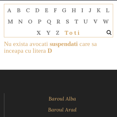
A
B
C
D
E
F
G
H
I
J
K
L
M
N
O
P
Q
R
S
T
U
V
W
X
Y
Z
Toti
Nu exista avocati
suspendati
care sa
inceapa cu litera
D
Baroul Alba
Baroul Arad