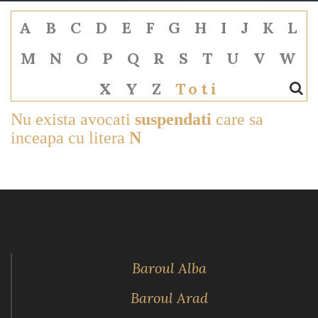
A
B
C
D
E
F
G
H
I
J
K
L
M
N
O
P
Q
R
S
T
U
V
W
X
Y
Z
Toti
Nu exista avocati
suspendati
care sa
inceapa cu litera
N
Baroul Alba
Baroul Arad