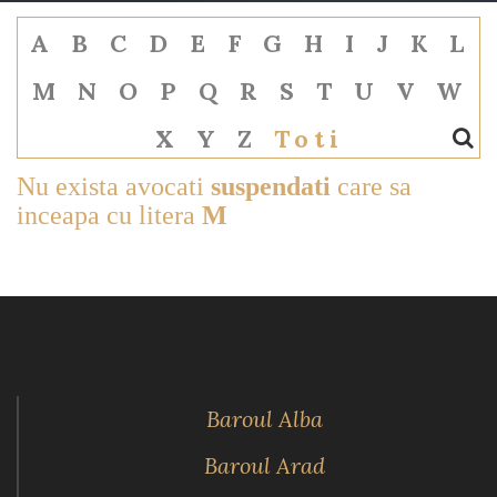
A
B
C
D
E
F
G
H
I
J
K
L
M
N
O
P
Q
R
S
T
U
V
W
X
Y
Z
Toti
Nu exista avocati
suspendati
care sa
inceapa cu litera
M
Baroul Alba
Baroul Arad